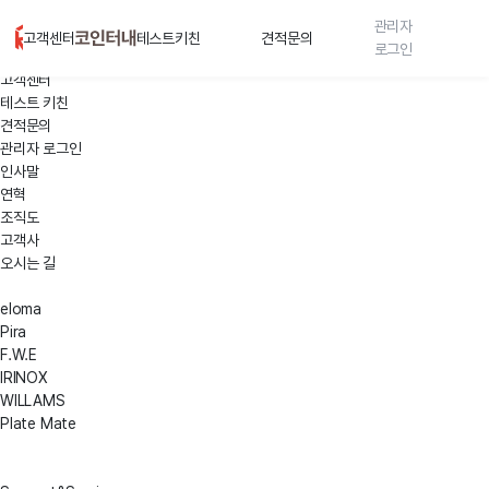
회사소개
처리결과
관리자
PRODUCTS
고객센터
테스트키친
견적문의
통보
로그인
Support&Service
등을
고객센터
목적으로
테스트 키친
개인정보를
견적문의
처리합니다.
관리자 로그인
인사말
2.
처리하는
연혁
개인정보
조직도
항목
고객사
-
오시는 길
필수항목
:
eloma
성함,
Pira
연락처,
F.W.E
이메일
IRINOX
(접속
WILLAMS
IP
Plate Mate
정보,
쿠키,
서비스