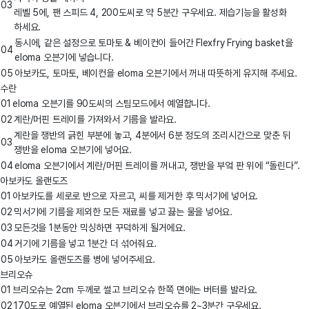
03
레벨 5에, 팬 스피드 4, 200도씨로 약 5분간 구우세요. 제습기능을 활성화
하세요.
동시에, 같은 설정으로 토마토 & 베이컨이 들어간 Flexfry Frying basket을
04
eloma 오븐기에 넣습니다.
05
아보카도, 토마토, 베이컨을 eloma 오븐기에서 꺼내 따뜻하게 유지해 주세요.
수란
01
eloma 오븐기를 90도씨의 스팀모드에서 예열합니다.
02
계란/머핀 트레이를 가져와서 기름을 발라요.
계란을 쟁반의 긁힌 부분에 놓고, 4분에서 6분 정도의 조리시간으로 맞춘 뒤
03
쟁반을 eloma 오븐기에 넣어요.
04
eloma 오븐기에서 계란/머핀 트레이를 꺼내고, 쟁반을 부엌 판 위에 “돌린다”.
아보카도 올랜도즈
01
아보카도를 세로로 반으로 자르고, 씨를 제거한 후 믹서기에 넣어요.
02
믹서기에 기름을 제외한 모든 재료를 넣고 끓는 물을 넣어요.
03
모든것을 1분동안 믹싱하면 꾸덕하게 될거에요.
04
거기에 기름을 넣고 1분간 더 섞어줘요.
05
아보카도 올랜도즈를 병에 넣어주세요.
브리오슈
01
브리오슈는 2cm 두께로 썰고 브리오슈 한쪽 면에는 버터를 발라요.
02
170도로 예열된 eloma 오븐기에서 브리오슈를 2~3분간 구우세요.