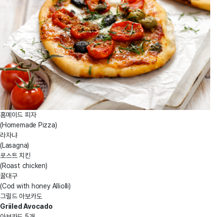
홈메이드 피자
(Homemade Pizza)
라자냐
(Lasagna)
로스트 치킨
(Roast chicken)
꿀대구
(Cod with honey Alliolli)
그릴드 아보카도
Griiled Avocado
아보카도 5개