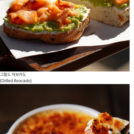
동의
받은
개인정보
보유,
이용기간
내에서
개인정보를
처리,
보유합니다.
②
개인정보의
보유
기간은
그릴드 아보카도
5년입니다.
(Grilled Avocado)