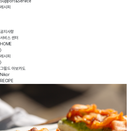
Support&Service
이용
레시피
기록,
접속
로그)
공지사항
3.
서비스 센터
개인정보의
처리
HOME
및
〉
보유
레시피
기간
〉
①
그릴드 아보카도
법령에
Nikor
따른
RECIPE
개인정보
보유.
이용기간
또는
정보주체로부터
개인정보를
수집
시에