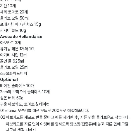
계란 10개
체리 토마토 20개
올리브 오일 50ml
프레시한 파마산 치즈 15g
세서미 솔트 10g
Avocado Hollandaise
아보카도 3개
유기농 레몬 1개와 1/2
아가베 시럽 12ml
끓인 물 625ml
올리브 오일 25ml
소금&화이트페퍼
Optional
베이컨 슬라이스 10개
2cm의 브리오쉬 슬라이스 10개
실온 버터 50g
구운 아보카도, 토마토 & 베이컨
01
eloma 오븐기를 대류 모드로 200도로 예열해줍니다.
02
아보카도를 세로로 반을 줄이고 씨를 제거한 후, 자른 면을 올리브유로 닦습니다.
아보카도를 자른 면이 아랫배를 향하도록 핫스팟(팬종류)에 놓고 자른 면에 그릴
자국이 생길 때까지