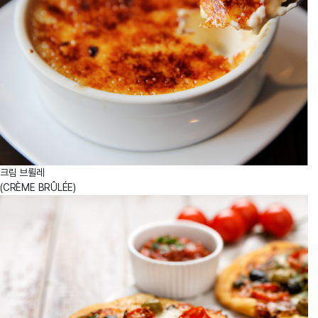
크림 브륄레
(CRÈME BRÛLÉE)